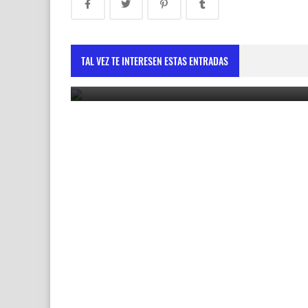
Vicepresidenta destaca cooperación con la Unió
Europea como motor de desarrollo sostenible
TAL VEZ TE INTERESEN ESTAS ENTRADAS
May 30, 2025