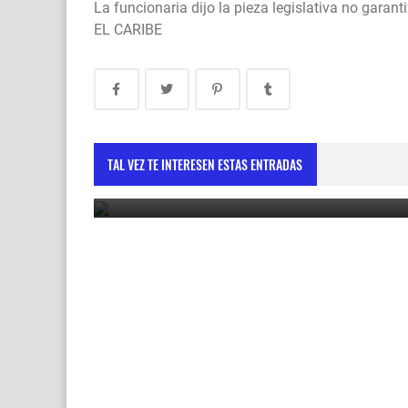
La funcionaria dijo la pieza legislativa no garant
EL CARIBE
Vicepresidenta destaca cooperación con la Unió
Europea como motor de desarrollo sostenible
TAL VEZ TE INTERESEN ESTAS ENTRADAS
May 30, 2025