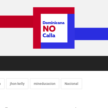
n
jhon kelly
mineducacion
Nacional