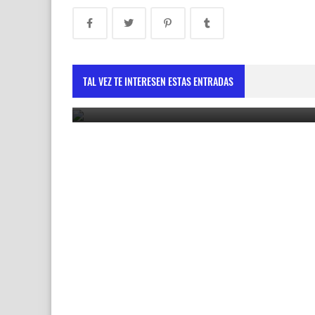
Vicepresidenta destaca cooperación con la Unió
Europea como motor de desarrollo sostenible
TAL VEZ TE INTERESEN ESTAS ENTRADAS
May 30, 2025