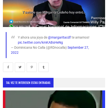
Y ahora una joya de
@margaritacdf
te amamos!
pic.twitter.com/kmKABsHeNg
— Dominicana No Calla (@RDnocalla)
September 27,
2022
TAL VEZ TE INTERESEN ESTAS ENTRADAS