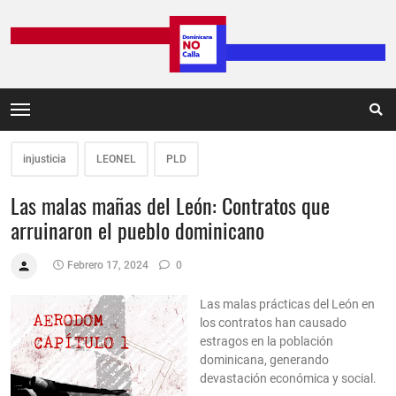
injusticia
LEONEL
PLD
Las malas mañas del León: Contratos que
arruinaron el pueblo dominicano
Febrero 17, 2024
0
Las malas prácticas del León en
los contratos han causado
estragos en la población
dominicana, generando
devastación económica y social.