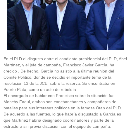
En el PLD el disgusto entre el candidato presidencial del PLD, Abel
Martínez, y el jefe de campaña, Francisco Javier García, ha
crecido . De hecho, García no asistió a la última reunión del
Comité Político, donde se decidió el importante tema de la
resolución 13 de la JCE, sobre la reserva. Se encontraba en
Puerto Plata, como un acto de rebeldía
El encargado de hablar con Francisco sobre la situación fue
Monchy Fadul, ambos son canchanchanes y compañeros de
batallas para sus intereses políticos en la famosa Otan del PLD.
De acuerdo a las fuentes, lo que habría disgustado a García es
que Martínez habría designado coordinadores y parte de la
estructura sin previa discusión con el equipo de campaña.