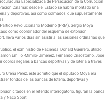
Procuraduría Especializada de Persecución de la Corrupción
ración Calamar, desde el Estado se habría montado una
otería y deportivas, así como colmados, que supuestamente
as.
del Partido Revolucionario Moderno (PRM), Sergio Moya
l caso como coordinador del esquema de extorsión.
t, lleva varios días sin asistir a las sesiones ordinarias que
úblico, el exministro de Hacienda, Donald Guerrero, utilizó
Ramón Emilio -Mimilo- Jiménez, Fernando Crisóstomo, José
r cobros ilegales a bancas deportivas y de lotería a través
turo Ureña Pérez, éste admitió que el diputado Moya era
straer fondos de las bancas de lotería, deportivas y
rsión citados en el referido interrogatorio, figuran la banca
ka y Naco Sport.