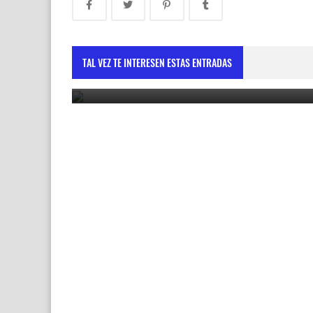
Vicepresidenta destaca cooperación con la Unió
Europea como motor de desarrollo sostenible
TAL VEZ TE INTERESEN ESTAS ENTRADAS
May 30, 2025