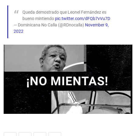
Queda demostrado que Leonel Fernández es
bueno mintiendo
pic.twitter.com/dFQb7vVu7D
— Dominicana No Calla (@RDnocalla)
November 9,
2022