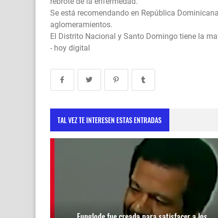
rebrote de la enfermedad.
Se está recomendando en República Dominicana y 
aglomeramientos.
El Distrito Nacional y Santo Domingo tiene la ma
- hoy digital
TAL VEZ TE INTERESEN ESTAS ENTRADAS
Funglode fue creada para satisfacer a los