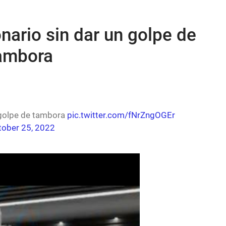
onario sin dar un golpe de
ambora
n golpe de tambora
pic.twitter.com/fNrZngOGEr
tober 25, 2022