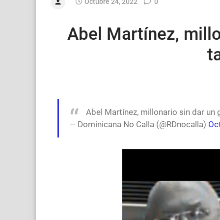
Octubre 24, 2022
0
Abel Martínez, mill
t
Abel Martínez, millonario sin dar u
— Dominicana No Calla (@RDnocalla)
Oc