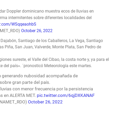
ar Doppler dominicano muestra ecos de lluvias en
orma intermitentes sobre diferentes localidades del
ter.com/WSqqeaohbS
ONAMET_RDO)
October 26, 2022
i, Dajabón, Santiago de los Caballeros, La Vega, Santiago
ías Piña, San Juan, Valverde, Monte Plata, San Pedro de
nes sureste, el Valle del Cibao, la costa norte y, ya para el
te del país». ´pronosticó Meteorología este martes.
ran generando nubosidad acompañada de
sobre gran parte del país.
uvias con menor frecuencia por la persistencia
as en ALERTA MET.
pic.twitter.com/6qjDXKANAF
(@ONAMET_RDO)
October 26, 2022