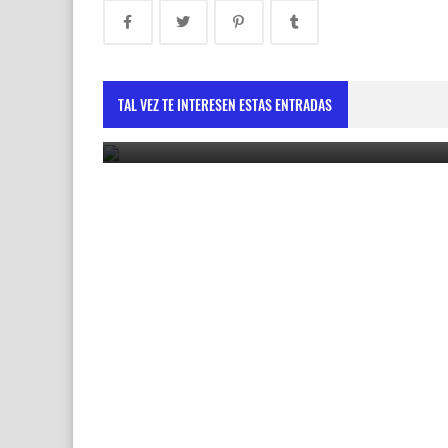
Vicepresidenta destaca cooperación con la Unió
Europea como motor de desarrollo sostenible
TAL VEZ TE INTERESEN ESTAS ENTRADAS
May 30, 2025