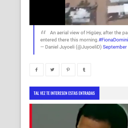
An aerial view of Higüey, after the
entered there this morning.
#FionaDomini
— Daniel Juyoeli (@JuyoeliD)
September 
TAL VEZ TE INTERESEN ESTAS ENTRADAS