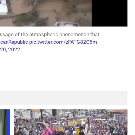
 passage of the atmospheric phenomenon that
canRepublic
pic.twitter.com/zFATG82C5m
20, 2022