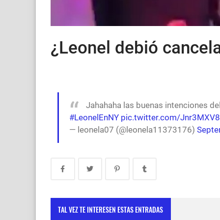
¿Leonel debió cancela
Jahahaha las buenas intenciones del 
#LeonelEnNY
pic.twitter.com/Jnr3MXV
— leonela07 (@leonela11373176)
Septe
TAL VEZ TE INTERESEN ESTAS ENTRADAS