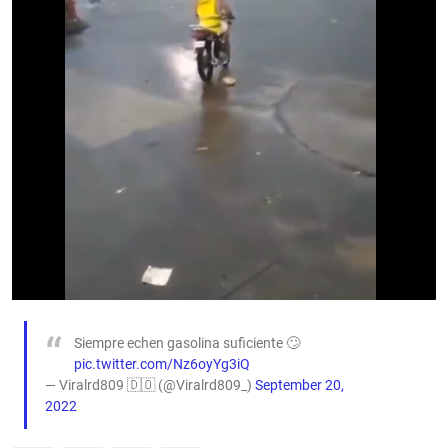
Siempre echen gasolina suficiente 🙄
pic.twitter.com/Nz6oyYg3iQ
— Viralrd809 🇩🇴 (@Viralrd809_)
September 20,
2022