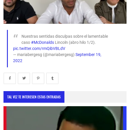
Nuestras sentidas disculpas sobre el lamentable
caso
#McDonalds
Lincoln (abro hilo 1/2).
pic.twitter.com/rmQibVBLdV
— mariabergesg (@mariabergesg)
September 19,
2022
TAL VEZ TE INTERESEN ESTAS ENTRADAS